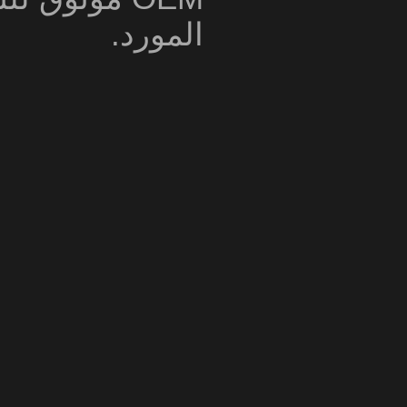
المورد.
تصنيع المعدات الأصلية
وض استحمام جليدي,
ء, ومسدس التدليك.
لقد ركزنا على R المبتكرة&D والإنتاج لتعزيز الانتعاش
ضي والعافية البدنية.
لدولية, إنتاج عالية
 التعافي بالضغط من
لبارد, بنادق التدليك.
 أول, وشهادات ادارة
قير, تضمن شركة Ercon الجودة الموثوقة والتسليم
ق به لحلول التعافي