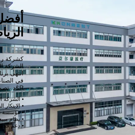
خدمة
تصنيع المعدات الأصلية/تصنيع التصميم الشخصي
أفضل 
الأسئلة الشائعة
أخبار
الريا
آلة العلاج البارد
حوض استحمام بالثلج
أحذية ضغط الهواء
أخبار الشركة
كشركة رائ
اتصل بنا
في الصناع
R&د, تصميم, تصنيع, مبيعات, وخدمة ما بعد البيع.
⦁ الشركة ال
⦁ الابتكار القوي و R
⦁ مؤسسة ت
⦁ نظام مبي
⦁ دعم خدمة