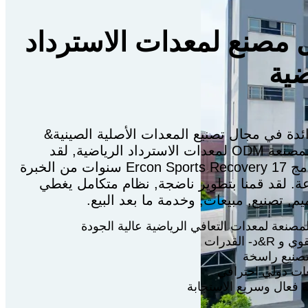
مصنع لمعدات الاسترداد
ضية
دة في مجال تصنيع المعدات الأصلية الصينية&
الشركة المصنعة ODM لمعدات الاسترداد الرياضية, لقد
انتهى برنامج Ercon Sports Recovery 17 سنوات من الخبرة
ة. لقد قمنا بتطوير ناضجة, نظام متكامل يغطي
مصنعة لمعدات التعافي الرياضية عالية الجودة
&د- القدرات
صنيع راسخة
عات دولي احترافي
 فعال وسريع الاستجابة