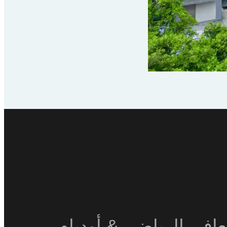
لتعافي الرياضي & أوديإم