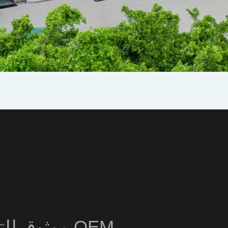
OEM موثوق ل