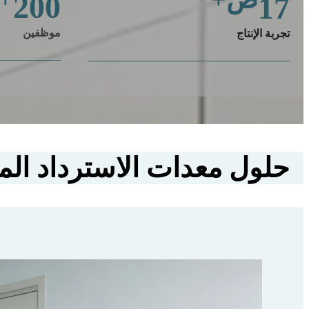
200
17
موظفين
تجربة الإنتاج
حلول معدات الاسترداد الم