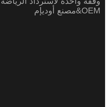
وقفة واحدة لاسترداد الرياضة
OEM&مصنع أوديإم
المعداتErcon هي شركة رائدة تقدم خدمات 
وتصنيع التصميم الشخصي لمعدات العلاج البارد, ح
أحذية ضغط الهوا
منذ 2009, 
الريا
مصنعنا يدمج البحث, تصميم, تصنيع, والتجارة ا
الجودة, معدات معتمدة عالميًا بما في ذلك أحذية
جهاز العلاج ا
مع سي, بنفايات, لجنة الاتصالات الفيدرالية,
الاغذية والعقا
السريع للأسواق العالمية. نحن شريكك الموثو