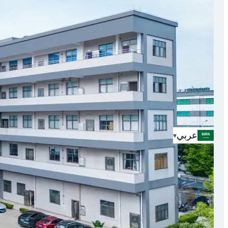
طلب كتالوج
عربي