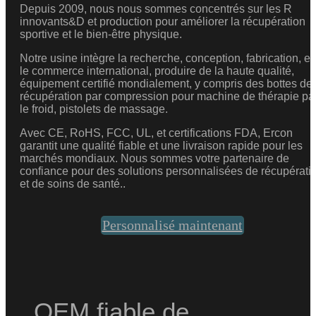
de
Depuis 2009, nous nous sommes concentrés sur les R
innovants&D et production pour améliorer la récupération
thérapie
sportive et le bien-être physique.
par
contraste
Notre usine intègre la recherche, conception, fabrication, et
froid
le commerce international, produire de la haute qualité,
Appareils
équipement certifié mondialement, y compris des bottes de
récupération par compression pour machine de thérapie pa
de
le froid, pistolets de massage.
thérapie
par
Avec CE, RoHS, FCC, UL, et certifications FDA, Ercon
la
garantit une qualité fiable et une livraison rapide pour les
lumière
marchés mondiaux. Nous sommes votre partenaire de
rouge
confiance pour des solutions personnalisées de récupérati
et de soins de santé..
Baignoire
de
glace
Personnalisé maintenant
Bottes
à
compression
d'air
Appareils
OEM fiable de
de