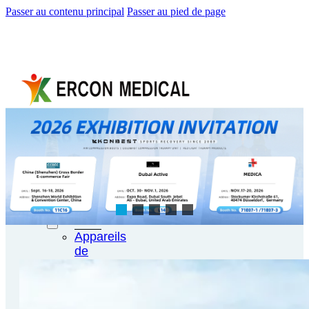
Passer au contenu principal
Passer au pied de page
Maison
À
propos
de
nous
Produits
Appareils
de
thérapie
par
cryothérapie