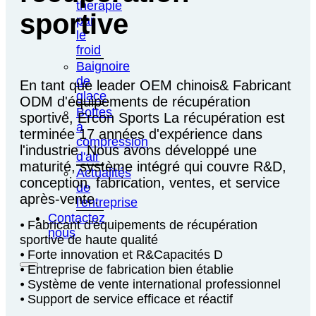
thérapie
sportive
par
le
froid
Baignoire
de
En tant que leader OEM chinois& Fabricant
glace
ODM d'équipements de récupération
Bottes
sportive, Ercon Sports La récupération est
à
terminée 17 années d'expérience dans
compression
l'industrie. Nous avons développé une
d'air
maturité, système intégré qui couvre R&D,
Actualités
conception, fabrication, ventes, et service
de
après-vente.
l'entreprise
Contactez
⦁ Fabricant d'équipements de récupération
nous
sportive de haute qualité
⦁ Forte innovation et R&Capacités D
⦁ Entreprise de fabrication bien établie
⦁ Système de vente international professionnel
⦁ Support de service efficace et réactif