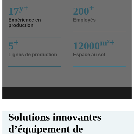
y+
+
17
200
Expérience en
Employés
production
+
m²+
5
12000
Lignes de production
Espace au sol
Solutions innovantes
d’équipement de