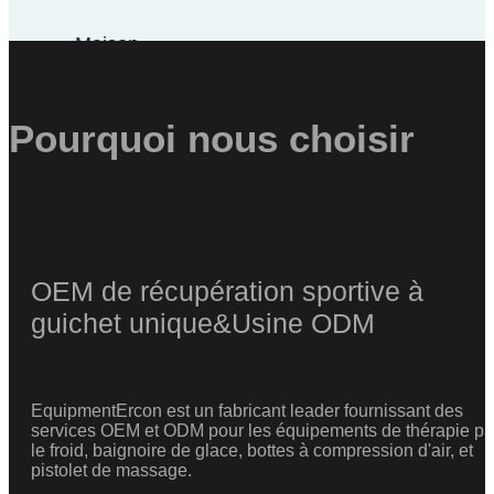
Maison
À
propos
de
Pourquoi nous choisir
nous
Produits
Appareils
de
thérapie
par
OEM de récupération sportive à
cryothérapie
guichet unique&Usine ODM
Appareils
de
compression
à
EquipmentErcon est un fabricant leader fournissant des
froid
services OEM et ODM pour les équipements de thérapie pa
Chaud
le froid, baignoire de glace, bottes à compression d'air, et
&
pistolet de massage.
Appareils