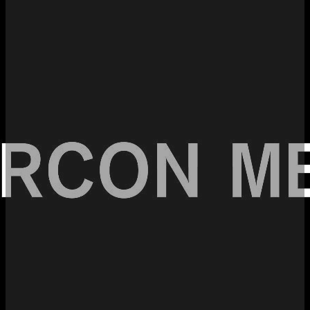
à
compression
d'air
Actualités
de
l'entreprise
Contactez
nous